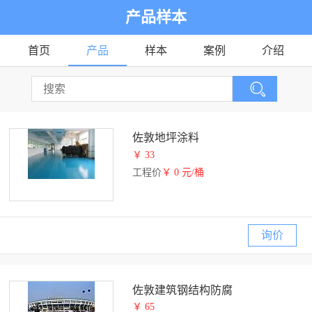
产品样本
首页
产品
样本
案例
介绍
佐敦地坪涂料
￥ 33
工程价
￥ 0 元/桶
询价
佐敦建筑钢结构防腐
￥ 65